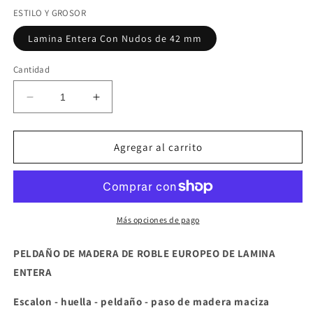
ESTILO Y GROSOR
Lamina Entera Con Nudos de 42 mm
Cantidad
Reducir
Aumentar
cantidad
cantidad
para
para
PELDAÑO
PELDAÑO
Agregar al carrito
DE
DE
ROBLE
ROBLE
Lamina
Lamina
Entera
Entera
Con
Con
Más opciones de pago
Nudos
Nudos
42
42
PELDAÑO DE MADERA DE ROBLE EUROPEO DE LAMINA
mm
mm
ENTERA
grosor
grosor
ES
ES
Escalon - huella - peldaño - paso de madera maciza