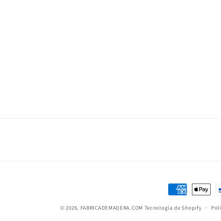
Formas
de
© 2026,
FABRICADEMADERA.COM
Tecnología de Shopify
Pol
pago