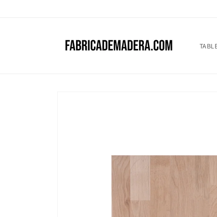
Ir
directamente
al contenido
TABL
Ir
directamente
a la
información
del producto