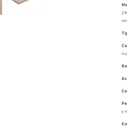
Me
24
mm
Ti
Ca
nu
Re
Ac
Co
Pe
y 
Em