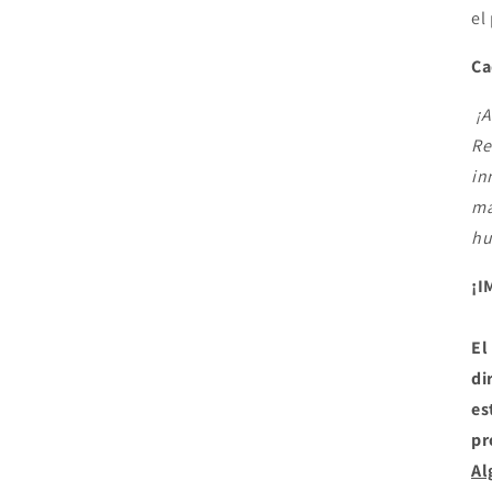
el
Ca
¡A
Re
in
ma
hu
¡I
El
di
es
pr
Al