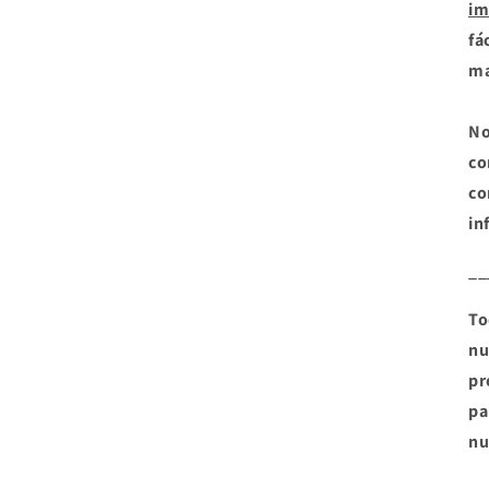
im
fá
ma
No
co
co
in
__
To
nu
pr
pa
nu