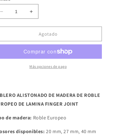
disponible
Reducir
Aumentar
cantidad
cantidad
para
para
TABLERO
TABLERO
Agotado
ALISTONADO
ALISTONADO
DE
DE
ROBLE
ROBLE
Lamina
Lamina
Finger
Finger
Más opciones de pago
Joint
Joint
BLERO ALISTONADO DE MADERA DE ROBLE
ROPEO DE LAMINA FINGER JOINT
po de madera:
Roble Europeo
osores disponibles:
20 mm, 27 mm, 40 mm