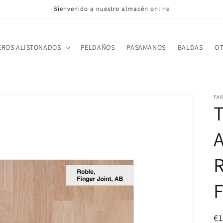
Bienvenido a nuestro almacén online
EROS ALISTONADOS
PELDAÑOS
PASAMANOS
BALDAS
O
FA
F
Pr
€1