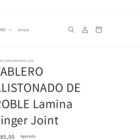
Iniciar
Carrito
TRO
Inicio
sesión
BRICADEMADERA.COM
TABLERO
ALISTONADO DE
ROBLE Lamina
inger Joint
ecio
85,00
Agotado